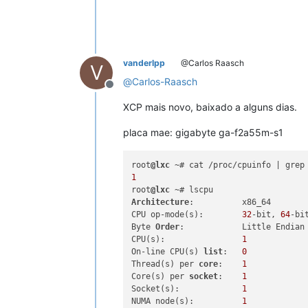
vanderlpp
@Carlos Raasch
V
@
Carlos-Raasch
Offline
XCP mais novo, baixado a alguns dias.
placa mae: gigabyte ga-f2a55m-s1
root
@lxc
1
root
@lxc
Architecture
:          x86_64

CPU op-mode(s):        
32
-bit, 
64
-bit
Byte 
Order
:            Little Endian

CPU(s):                
1
On-line CPU(s) 
list
:   
0
Thread(s) per 
core
:    
1
Core(s) per 
socket
:    
1
Socket(s):             
1
NUMA node(s):          
1