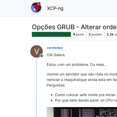
XCP-ng
Opções GRUB - Alterar ord
9
posts
3
posters
3.2k
v
Portuguese (Português)
vanderlpp
V
Olá Galera.
Offline
Estou com um problema. Ou mais...
montei um servidor que não roda no mod
reiniciar a maquina(que ainda esta em te
Perguntas:
Como colocar
safe mode
pra iniciar
Por que esta dando
panic on CPU
na