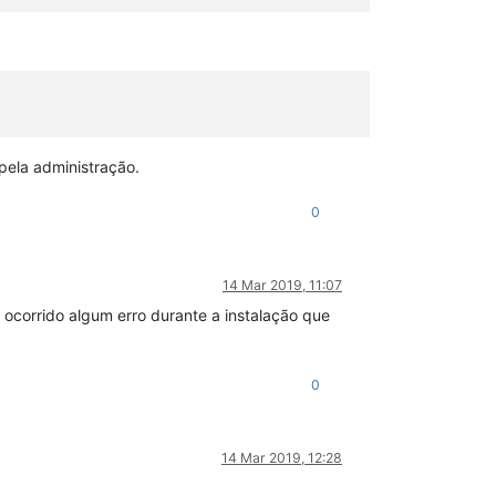
x
fxsr
sse
sse2
ht
syscall
nx
mmxext
fxsr_opt
rdtscp
lm
rep_good
pela administração.
0
14 Mar 2019, 11:07
 ocorrido algum erro durante a instalação que
0
14 Mar 2019, 12:28