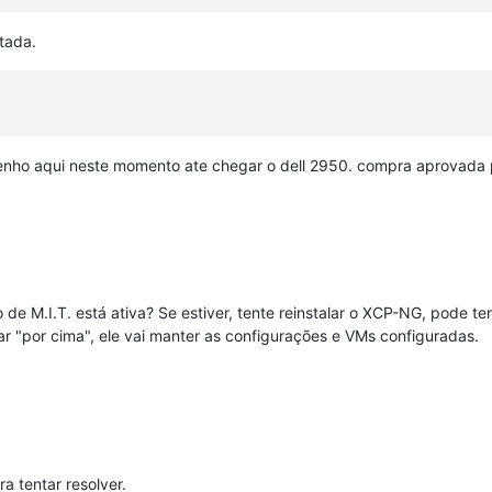
itada.
msr
pae
mce
cx8
apic
sep
mtrr
pge
mca
cmov
pat
pse36
clflush
mm
_ss_attrs
null_seg
spectre_v1
spectre_v2
spec_store_bypass
tenho aqui neste momento ate chegar o dell 2950. compra aprovada 
48
bits
virtual
 M.I.T. está ativa? Se estiver, tente reinstalar o XCP-NG, pode ter
ar "por cima", ele vai manter as configurações e VMs configuradas.
ra tentar resolver.