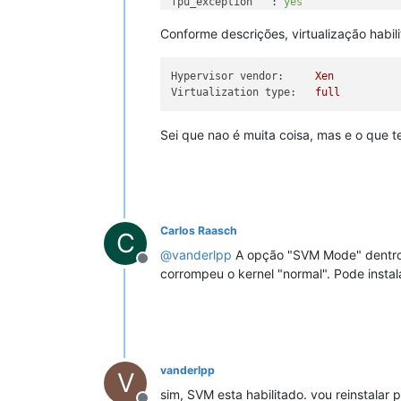
fpu_exception   :
yes
cpuid level     :
13
Conforme descrições, virtualização habil
wp              :
yes
flags           :
fpu
vme
de
pse
tsc
bugs            :
fxsave_leak
sysret
Hypervisor vendor:
Xen
bogomips        :
5989.14
Virtualization type:
full
TLB size        :
1536 
4K
pages
clflush size    :
64
cache_alignment :
64
Sei que nao é muita coisa, mas e o que 
address sizes   :
44
bits
physical,
power management:
Carlos Raasch
C
@
vanderlpp
A opção "SVM Mode" dentro de
Offline
corrompeu o kernel "normal". Pode instal
vanderlpp
V
sim, SVM esta habilitado. vou reinstalar p