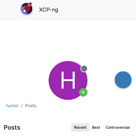
XCP-ng
H
Offline
hunter
Posts
Posts
Recent
Best
Controversial