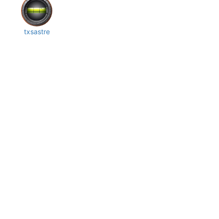
txsastre